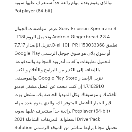
والذي يقوم بعدة مهام رائعة جداً سنتعرف عليها سويه.
Potplayer (64-bit)
عرض مواصفات الجوال Sony Ericsson Xperia arc S
LT18I وتحميل الروم Android Gingerbread 2.3.4
تنزيل الإصدار 7.7.17.O-all [0] [PR] 153033368 تطبيق
Google Play أو سوق بلاي هو سوق جوجل الرسمي
لتحميل تطبيقات وألعاب أندرويد المجانية والمدفوعة.
بالإضافة إلى الكثير من البرامج والأفلام والكتب
والموسيقى. Google Play Store تنزيل الإصدار
1.7.16291.0 إن كنت تبحث عن أفضل مشغل فيديو
لأفلامك و موسيقاك وكل الميديا الخاصة بك، مشغل بوت
بلاير الخيار الأفضل المتوفر لك، والذي يقوم بعدة مهام
رائعة جداً سنتعرف عليها سويه. Potplayer (64-bit)
اسطوانة التعريفات الشاملة 2021 DriverPack
Solution تحميل مجانا برابط مباشر من الموقع الرسمي