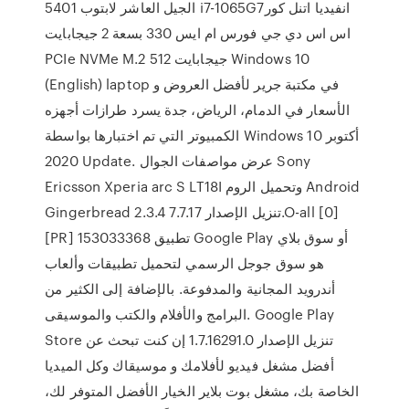
5401 ‎لابتوب‎ ‎الجيل العاشر i7‎‎-‎1065‎G7‎اتنل كور‎ ‎انفيديا
جي فورس ام ايس 330 بسعة 2 جيجابايت‎ ‎اس اس دي
PCIe NVMe M.2‎ 512 جيجابايت‎ Windows 10
(English) laptop في مكتبة جرير لأفضل العروض و
الأسعار في الدمام، الرياض، جدة يسرد طرازات أجهزه
الكمبيوتر التي تم اختبارها بواسطة Windows 10 أكتوبر
2020 Update. عرض مواصفات الجوال Sony
Ericsson Xperia arc S LT18I وتحميل الروم Android
Gingerbread 2.3.4 تنزيل الإصدار 7.7.17.O-all [0]
[PR] 153033368 تطبيق Google Play أو سوق بلاي
هو سوق جوجل الرسمي لتحميل تطبيقات وألعاب
أندرويد المجانية والمدفوعة. بالإضافة إلى الكثير من
البرامج والأفلام والكتب والموسيقى. Google Play
Store تنزيل الإصدار 1.7.16291.0 إن كنت تبحث عن
أفضل مشغل فيديو لأفلامك و موسيقاك وكل الميديا
الخاصة بك، مشغل بوت بلاير الخيار الأفضل المتوفر لك،