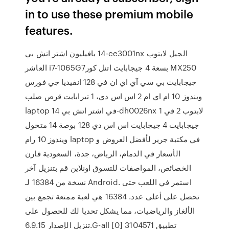
in to use these premium mobile
features.
اشتر اتش بي ‎بافيليون ‎14‎‎-‎ce3001‎nx‎ ‎لابتوب‎ ‎الجيل
العاشر i7‎‎-‎1065‎G7‎اتنل كور‎ ‎بسعة 4 جيجابايت MX250‎
انفيديا جي فورس‎ ‎128 جيجابايت بي سي آي اي ان في
ام اي ام 2 اس اس دي، 1 تيرابايت قرص صلب‎ ‎ويندوز 10‎
laptop في اشتر اتش بي 14-dh0026nx ‎لابتوب 2 في 1
متحول‎ ‎14‎ بوصة‎ ‎128 جيجابايت اس اس دي‎ ‎4 جيجابايت
رام‎ ‎ويندوز 10‎ laptop في مكتبة جرير لأفضل العروض و
الأسعار في الدمام، الرياض، جدة، السعودية قارن
الخصائص، المواصفات للتسوق اونلاين قم بتنزيل آخر
نسخة من 16384 لـ Android. استمر في اللعب حتى
تحصل على أعلى عدد. 16384 هي لعبة ممتعة تجمع بين
الألغاز والرياضيات، مما يشكل تحديا لك للحصول على
تنزيل الإصدار 6.9.15.G-all [0] 3104571 تطبيق