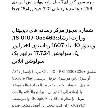
ببرسسور كور اي7 جيل رابع ,بهارد اس اس دي
256 جيجا مع هارد تاني 320 جيجاورام16 جيجا
شماره مجوز مرکز رسانه های دیجیتال
وزارت ارشاد:055463-0107-16.
ویندوز 10 بیلد 1607 رداستون 1+درایور
پک سولوشن 17.7.24 درایور پک
سولوشن آنلاین
تنزيل الإصدار 7.7.17.O-all [0] [PR] 153033368 تطبيق
Google Play أو سوق بلاي هو سوق جوجل الرسمي
لتحميل تطبيقات وألعاب أندرويد المجانية والمدفوعة.
بالإضافة إلى الكثير من البرامج والأفلام والكتب
والموسيقى. Google Play Store تنزيل الإصدار
1.7.16291.0 إن كنت تبحث عن أفضل مشغل فيديو