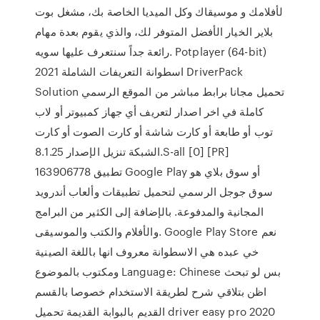
لأفلامك و موسيقاك وكل الميديا الخاصة بك، مشغل بوت
بلاير الخيار الأفضل المتوفر لك، والذي يقوم بعدة مهام
رائعة جداً سنتعرف عليها سويه. Potplayer (64-bit)
اسطوانة التعريفات الشاملة 2021 DriverPack
Solution تحميل مجانا برابط مباشر من الموقع الرسمي
كاملة في اخر اصدار لتعريف أي جهاز كمبيوتر أو لاب
توب أو طابعة أو كارت شاشة أو كارت الصوت أو كارت
الشبكة تنزيل الإصدار 8.1.25.S-all [0] [PR]
163906778 تطبيق Google Play أو سوق بلاي هو
سوق جوجل الرسمي لتحميل تطبيقات وألعاب أندرويد
المجانية والمدفوعة. بالإضافة إلى الكثير من البرامج
والأفلام والكتب والموسيقى. Google Play Store نعم
خي عبده هي الاسطوانة معروف انها باللغة الصينية
ومكتوب بالموضوع Language: Chinese بس لو تبحث
اظن بتلاقي شرح لطريقة الاستخدام خصوصا بالقسم
القديم بالبوابة القديمة تحميل driver easy pro 2020