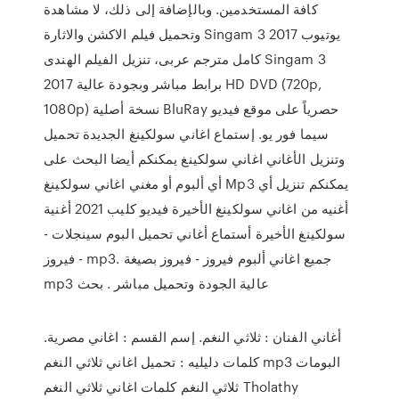
كافة المستخدمين. وبالإضافة إلى ذلك، لا مشاهدة
وتحميل فيلم الاكشن والاثارة Singam 3 2017 يوتيوب
كامل مترجم عربى، تنزيل الفيلم الهندى Singam 3
2017 برابط مباشر وبجودة عالية HD DVD (720p,
1080p) نسخة أصلية BluRay حصرياً على موقع فيديو
سيما فور يو. إستماع اغاني سولكينغ الجديدة تحميل
وتنزيل الأغاني اغاني سولكينغ يمكنكم أيضا البحث على
أي ألبوم أو مغني اغاني سولكينغ Mp3 يمكنكم تنزيل أي
أغنيه من اغاني سولكينغ الأخيرة فيديو كليب 2021 أغنية
سولكينغ الأخيرة أستماع أغاني تحميل البوم سينجلات -
فيروز - mp3. جميع اغاني ألبوم فيروز - فيروز بصيغة
mp3 عالية الجودة وتحميل مباشر . بحث
أغاني الفنان : ثلاثي النغم. إسم القسم : اغاني مصرية.
كلمات دليليه : تحميل اغاني ثلاثي النغم mp3 البومات
ثلاثي النغم كلمات اغاني ثلاثي النغم Tholathy