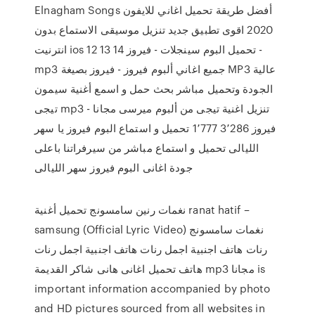
Elnagham Songs أفضل طريقة تحميل اغاني للايفون
2020 اقوى تطبيق جديد تنزيل موسيقى الاستماع بدون
انترنيت ios 12 13 14 تحميل البوم سينجلات - فيروز -
mp3 جميع اغاني ألبوم فيروز - فيروز بصيغة MP3 عالية
الجودة وتحميل مباشر بحث حمل و اسمع أغنية سيمون
تيجى mp3 - تنزيل اغنية تيجى من ألبوم ميرسى مجانا
فيروز 3٬286 1٬777 تحميل و استماع البوم فيروز يا سهر
الليالى تحميل و استماع مباشر من سيرفراتنا باعلى
جودة اغانى البوم فيروز سهر الليالى
نغمات رنين سامسونج تحميل أغنية ranat hatif –
samsung (Official Lyric Video) نغمات سامسونج
رنات هاتف اجنبية اجمل رنات هاتف اجنبية اجمل رنات
هاتف تحميل اغانى هانى شاكر القديمة mp3 مجانا is
important information accompanied by photo
and HD pictures sourced from all websites in