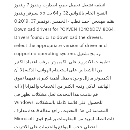
انظمة تشغيل تحميل جميع اصدارت ويندوز 7 ويندوز
سيرفر ويندوز xp النسخ الخام بالنواتين 32 و 64 بت
بقلم مهندس أحمد قطب - الخميس, نوفمبر 07, 2019 0
Download drivers for PCI\VEN_104C&DEV_8064.
Drivers found: 0. To download the drivers,
select the appropriate version of driver and
supported operating system. برنامج تشغيل
تطبيقات الاندرويد على الكمبيوتر. برغب اعتماد الكثير
من الأشخاص على استخدام الهواتف الذكية إلا أن
الكمبيوتر مازال وجوده يمثل أهمية كبيرة، فمهما تفوق
الهاتف الذكي وقدم الكثير من الخدمات والمزايا إلا انه
قم بتثبيت هذا التحديث لحل مشكلات تظهر في
Windows. للحصول على قائمة كاملة بالمشكلات
المضمنة في هذا التحديث، راجع مقالة قاعدة معارف
Microsoft ذات الصلة لمزيد من المعلومات برنامج قوي
لتخطي حجب المواقع والخدمات على الانترنت.