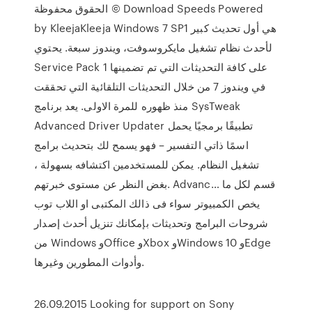
الحقوق محفوظة © Download Speeds Powered
by KleejaKleeja Windows 7 SP1 هي أول تحديث كبير
لأحدث نظام تشغيل مايكروسوفت، ويندوز سبعة. يحتوي
Service Pack 1 على كافة التحديثات التي تم تضمينها
في ويندوز 7 من خلال التحديثات التلقائية التي تحققت
منذ ظهوره للمرة الاولى. يعد برنامج SysTweak
Advanced Driver Updater تطبيقًا برمجيًا يحمل
اسمًا ذاتي التفسير – فهو يسمح لك بتحديث برامج
تشغيل النظام. يمكن للمستخدمين اكتشافه بسهولة ،
بغض النظر عن مستوى خبرتهم. Advanc… قسم لكل ما
يخص الكمبيوتر سواء فى ذالك المكتبى او اللاب توب
شروحات البرامج وتحديثات بإمكانك تنزيل أحدث إصدار
من Windows وOffice وXbox وWindows 10 وEdge
وأدوات المطورين وغيرها.
26.09.2015 Looking for support on Sony