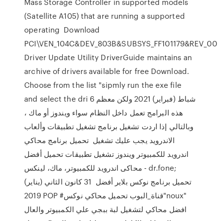
Mass Storage Controller in supported models
(Satellite A105) that are running a supported
operating Download
PCI\VEN_104C&DEV_803B&SUBSYS_FF101179&REV_00
Driver Update Utility DriverGuide maintains an
archive of drivers available for free Download.
Choose from the list "sipmly run the exe file
and select the dri 6 شباط (فبراير) 2021 ولكن معظم
هذه البرامج تعمل داخل النظام سواء ويندوز أو ماك ،
وبالتالي إذا اردت تشغيل برنامج تشغيل تطبيقات وألعاب
الاندرويد يجب عليك تشغيل تحميل برنامج محاكي
اندرويد للكمبيوتر ويندوز تشغيل تطبيقات تحميل أفضل
محاكى اندرويد للكمبيوتر، ماك، لينكس - dr.fone;
تحميل برنامج نوكس بلاير أفضل 31 كانون الثاني (يناير)
2019 POP #قناة_البوب تحميل محاكي نوكس"noux"
افضل محاكي لتشغيل لبة ببجي علي الكمبيوتر والعال