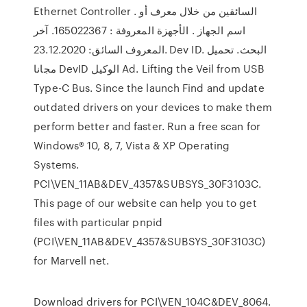
Ethernet Controller . السائقين من خلال معرف أو
اسم الجهاز . الأجهزة المعروفة : 165022367. آخر
المعروف السائق: 23.12.2020. Dev ID. البحث. تحميل
مجانا DevID الوكيل Ad. Lifting the Veil from USB
Type-C Bus. Since the launch Find and update
outdated drivers on your devices to make them
perform better and faster. Run a free scan for
Windows® 10, 8, 7, Vista & XP Operating
Systems.
PCI\VEN_11AB&DEV_4357&SUBSYS_30F3103C.
This page of our website can help you to get
files with particular pnpid
(PCI\VEN_11AB&DEV_4357&SUBSYS_30F3103C)
for Marvell net.
Download drivers for PCI\VEN_104C&DEV_8064.