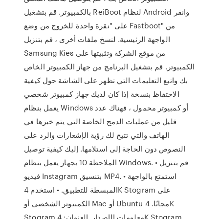
بالكمبيوتر. قم بتشغيل ReiBoot لنظام Android وانقر
على "نقرة واحدة للخروج من وضع Fastboot" من
الواجهة الرئيسية. لنسخ ملفات أخرى ، قم بتنزيل
Samsung Kies من موقع الشركة وتثبيتها على
الكمبيوتر. قم بتشغيل البرنامج من جهاز الكمبيوتر الخاص
بك واتبع التعليمات التي تظهر على الشاشة حول كيفية
الاحتفاظ بنسخة إذا كان لديك جهاز كمبيوتر شخصي
يعمل بنظام Windows أو كمبيوتر محمول ، فهناك عدد
قليل من عمليات الدمج الخاصة التي يتم خبزها في
الهاتف والتي تتيح لك رؤية الإشعارات والرد على
النصوص دون الحاجة إلى استلامها. إليك كيفية توصيل
الملاحظة 10 بجهاز يعمل بنظام Windows. • قم بتنزيل
فيديو Instagram بتنسيق MP4. • استمتع بالواجهة
المبسطة للتطبيق. • استخدم 4K Stogram على
الكمبيوتر الشخصي أو Mac أو Ubuntu مجانًا. 4K
Stogram معلومات الإصدار. العنوان: 4K Stogram