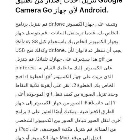
Camera Go لأي جهاز Android.
قم بتنزيل برنامج dr.fone وتثبيته على جهاز الكمبيوتر
الخاص بك. عندما تريد نقل البيانات ، قم بتوصيل جهاز
Galaxy S8 بجهاز الكمبيوتر الخاص بك باستخدام كبل
USB وكذلك فتح dr.fone. يجب أن تنتظر عدة ثوان لأن
هذا سيتعرف على جهازك تلقائيًا. قم بتنزيل gif من
pinterest على الكمبيوتر. إليك ما عليك القيام به.
الخطوة 1: افتح gif الذي تريده على جهاز الكمبيوتر
الخاص بك. الخطوة 2: انقر على أيقونة ثلاثية النقاط
الموجودة أعلى gif وحدد تنزيل الصورة من كيف تنقل
الصور من جهاز الكمبيوتر إلى جهاز iPad؟ إلى جانب
الطرق الافتراضية ، يمكنك أيضًا العثور على 3 برامج
أخرى لنقل الصور تتبادل الصور بين الكمبيوتر الشخصي
و iPad من المقالة. قم بتنزيل مكتبة الموسيقى على
جهاز الكمبيوتر أو جهاز Mac. انتقل إلى موقع