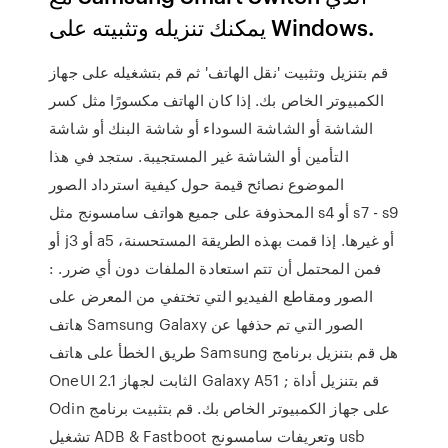
يمكنك تنزيله وتثبيته على Windows.
قم بتنزيل وتثبيت 'نقل الهاتف' ثم قم بتشغيله على جهاز
الكمبيوتر الخاص بك. إذا كان الهاتف مكسورًا مثل كسر
الشاشة أو الشاشة السوداء أو شاشة البنك أو شاشة
التأمين أو الشاشة غير المستجيبة. ستجد في هذا
الموضوع نصائح قيمة حول كيفية استرداد الصور
المحذوفة على جميع هواتف سامسونج مثل s4 أو s7 - s9
أو j3 أو a5 أو غيرها. إذا قمت بهذه الطريقة المستحسنة،
فمن المحتمل أن تتم استعادة الملفات دون أي ضرر. :
الصور ومقاطع الفيديو التي تختفي من المعرض على
هاتف Samsung Galaxy الصور التي تم حذفها عن
طريق الخطأ على هاتف Samsung هل قم بتنزيل برنامج
OneUI 2.1 الثابت لجهاز Galaxy A51 ; قم بتنزيل أداة
Odin على جهاز الكمبيوتر الخاص بك. قم بتثبيت برنامج
تشغيل ADB & Fastboot وتعريفات سامسونج usb